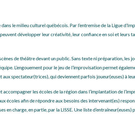
e dans le milieu culturel québécois. Par l’entremise de la Ligue d’I
e peuvent développer leur créativité, leur confiance en soi et leurs 
 scènes de théâtre devant un public. Sans texte ni préparation, les 
en équipe. L’engouement pour le jeu de l’improvisation permet égalem
 aux spectateur(trices), qui deviennent parfois joueur(euses) à leu
et accompagner les écoles de la région dans l’implantation de l’impro
t aux écoles afin de répondre aux besoins des intervenant(es) respo
n charge, en partie, par la LISSE. Une liste d’entraîneur(euses) pos