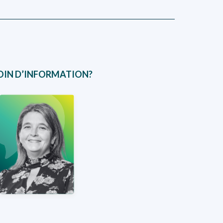
OIN D’INFORMATION?
Marie Eve
Mailhot
Coordonnatrice
COURRIEL