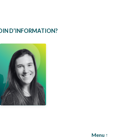
OIN D’INFORMATION?
Marie-Pier
Bisson-Côté
Dir. générale
adjointe
COURRIEL
Menu ↑