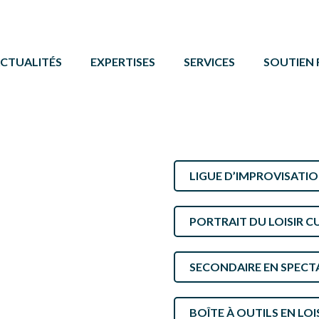
CTUALITÉS
EXPERTISES
SERVICES
SOUTIEN 
ACTIVITÉ PHYSIQUE
FORMATIONS ET ÉVÉNE
PROGRAMM
BÉNÉVOLAT
SERVICE DE COMMUNIC
AUTRES 
CAMPS DE JOUR
CARTE DE SERVICES
PROTOCOL
LIGUE D’IMPROVISATION
LOISIR CULTUREL
BOÎTE À OUTILS
LOISIR MUNICIPAL
PORTRAIT DU LOISIR C
PARCS ET ESPACES RÉCRÉATIFS
SECONDAIRE EN SPECT
PERSONNES HANDICAPÉES
PLEIN AIR
BOÎTE À OUTILS EN LOI