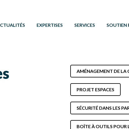
CTUALITÉS
EXPERTISES
SERVICES
SOUTIEN 
ACTIVITÉ PHYSIQUE
FORMATIONS ET ÉVÉNE
PROGRAMM
BÉNÉVOLAT
SERVICE DE COMMUNIC
AUTRES 
CAMPS DE JOUR
CARTE DE SERVICES
PROTOCOL
es
AMÉNAGEMENT DE LA 
LOISIR CULTUREL
BOÎTE À OUTILS
LOISIR MUNICIPAL
PROJET ESPACES
PARCS ET ESPACES RÉCRÉATIFS
SÉCURITÉ DANS LES PA
PERSONNES HANDICAPÉES
PLEIN AIR
BOÎTE À OUTILS POUR 