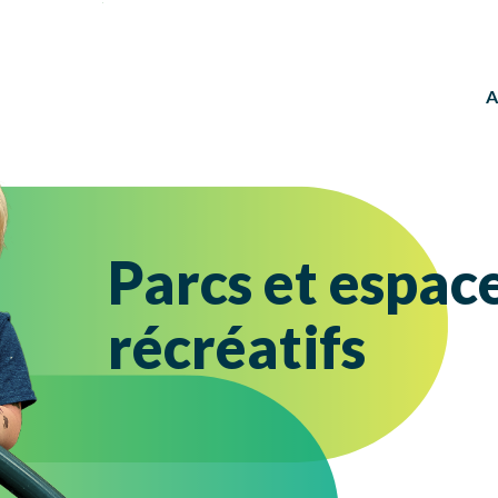
A
Parcs et espac
récréatifs