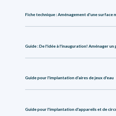
Fiche technique : Aménagement d'une surface m
Considérant l’investissement important que représente
Guide : De l'idée à l'inauguration! Aménager un
son plein potentiel, le CSLE vous propose cette fich
type de bandes, etc.).
Consulter →
Ce guide, s'adressant aux décideurs et aux personn
Guide pour l'implantation d'aires de jeux d'eau
réflexion phase par phase. Cela leur permettra de che
promotion de celui-ci, en tenant compte des ressou
Consulter →
Le Guide pour l’implantation d’aires de jeux d’eau vi
Guide pour l'implantation d'appareils et de cir
d’installations aquatiques, sur les recommandations