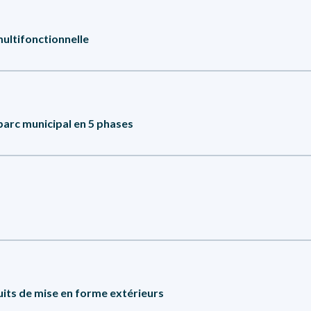
ultifonctionnelle
 la construction d’une telle surface et dans le but d’aménager une i
 parc municipal en 5 phases
e technique qui vous permettra de comparer les différentes options 
es responsables de projets d’aménagement dans les municipalités,
miner de la planification jusqu’à la réalisation d’un projet d’aména
rces, des besoins, des habitudes de pratique et de recommandation
se à informer les gestionnaires et les décideurs sur les avantages et
cuits de mise en forme extérieurs
 en matière d’aménagement, sur les différentes options (systèmes) o