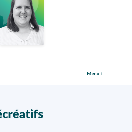
Rivard
Conseillère
COURRIEL
Menu ↑
écréatifs