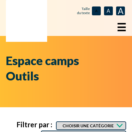
A
Taille
A
A
du texte
☰
Espace camps
Outils
Filtrer par :