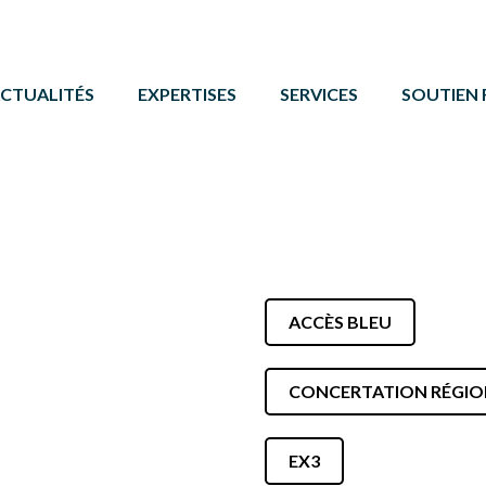
CTUALITÉS
EXPERTISES
SERVICES
SOUTIEN 
ACTIVITÉ PHYSIQUE
FORMATIONS ET ÉVÉNE
PROGRAMM
BÉNÉVOLAT
SERVICE DE COMMUNIC
AUTRES 
CAMPS DE JOUR
CARTE DE SERVICES
PROTOCOL
LOISIR CULTUREL
BOÎTE À OUTILS
LOISIR MUNICIPAL
ACCÈS BLEU
PARCS ET ESPACES RÉCRÉATIFS
CONCERTATION RÉGION
PERSONNES HANDICAPÉES
PLEIN AIR
EX3