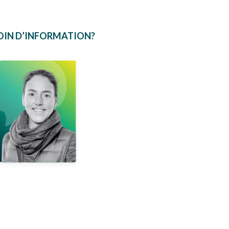
OIN D’INFORMATION?
Nadia
Fredette
Coordonnatrice
COURRIEL