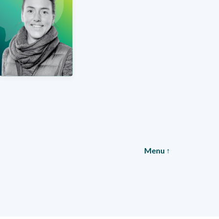
Fredette
Coordonnatrice
COURRIEL
Menu ↑