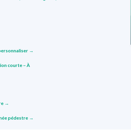
 personnaliser →
ion courte – À
re
→
onnée pédestre →