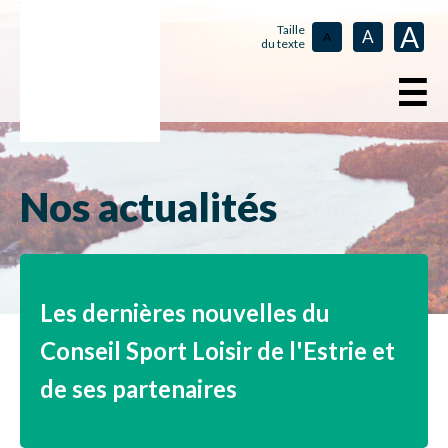
A
Taille
A
A
du texte
☰
Nos actualités
Les dernières nouvelles du
Conseil Sport Loisir de l'Estrie et
de ses partenaires