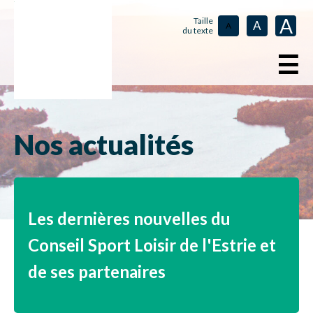
A
Taille
A
A
du texte
☰
Nos actualités
Les dernières nouvelles du
Conseil Sport Loisir de l'Estrie et
de ses partenaires