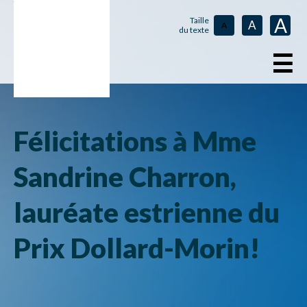
A
Taille
A
A
du texte
☰
Félicitations à Mme
Sandrine Charron,
lauréate estrienne du
Prix Dollard-Morin!