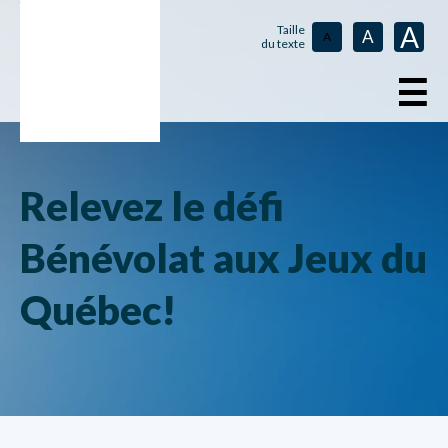
A
Taille
A
A
du texte
☰
Relevez le défi
Bénévolat aux Jeux du
Québec!