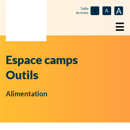
A
Taille
A
A
du texte
☰
Espace camps
Outils
Alimentation