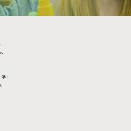
NOS PARTENAIRES
e
ux
 qui
u,