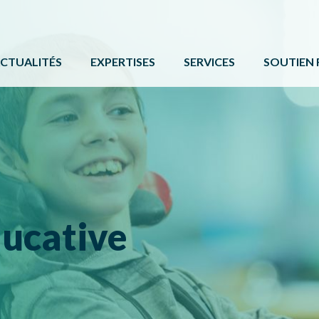
CTUALITÉS
EXPERTISES
SERVICES
SOUTIEN 
ACTIVITÉ PHYSIQUE
FORMATIONS ET ÉVÉNE
PROGRAMM
BÉNÉVOLAT
SERVICE DE COMMUNIC
AUTRES 
CAMPS DE JOUR
CARTE DE SERVICES
PROTOCOL
LOISIR CULTUREL
BOÎTE À OUTILS
LOISIR MUNICIPAL
ucative
PARCS ET ESPACES RÉCRÉATIFS
PERSONNES HANDICAPÉES
PLEIN AIR