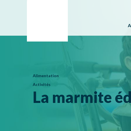
A
Alimentation
Activités
La marmite éd