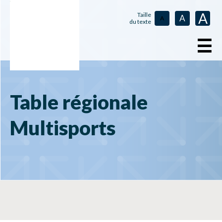
A
Taille
A
A
du texte
☰
Table régionale
Multisports