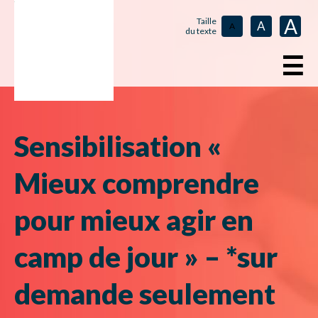
A
Taille
A
A
du texte
☰
Sensibilisation «
Mieux comprendre
pour mieux agir en
camp de jour » – *sur
demande seulement