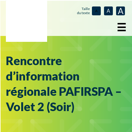
A
Taille
A
A
du texte
☰
Rencontre
d’information
régionale PAFIRSPA –
Volet 2 (Soir)