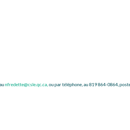
 au
nfredette@csle.qc.ca
,
ou par téléphone, au 819 864-0864, post