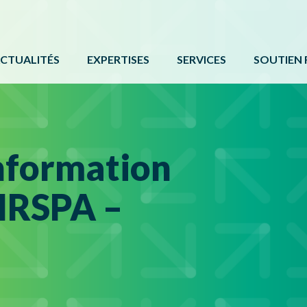
CTUALITÉS
EXPERTISES
SERVICES
SOUTIEN 
ACTIVITÉ PHYSIQUE
FORMATIONS ET ÉVÉNE
PROGRAMM
BÉNÉVOLAT
SERVICE DE COMMUNIC
AUTRES 
CAMPS DE JOUR
CARTE DE SERVICES
PROTOCOL
nformation
LOISIR CULTUREL
BOÎTE À OUTILS
IRSPA –
LOISIR MUNICIPAL
PARCS ET ESPACES RÉCRÉATIFS
PERSONNES HANDICAPÉES
PLEIN AIR