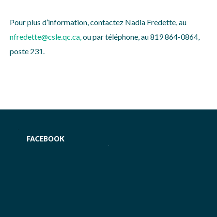
Pour plus d’information, contactez Nadia Fredette, au
nfredette@csle.qc.ca
,
ou par téléphone, au 819 864-0864,
poste 231.
FACEBOOK