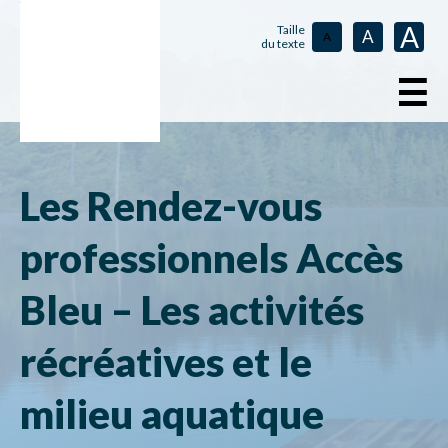
A
Taille
A
A
du texte
☰
Les Rendez-vous
professionnels Accès
Bleu – Les activités
récréatives et le
milieu aquatique