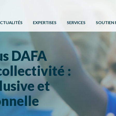
CTUALITÉS
EXPERTISES
SERVICES
SOUTIEN 
ACTIVITÉ PHYSIQUE
FORMATIONS ET ÉVÉNE
PROGRAMM
BÉNÉVOLAT
SERVICE DE COMMUNIC
AUTRES 
us DAFA
CAMPS DE JOUR
CARTE DE SERVICES
PROTOCOL
ollectivité :
LOISIR CULTUREL
BOÎTE À OUTILS
LOISIR MUNICIPAL
lusive et
PARCS ET ESPACES RÉCRÉATIFS
nnelle
PERSONNES HANDICAPÉES
PLEIN AIR