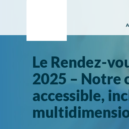
A
Le Rendez-vo
2025 – Notre c
accessible, inc
multidimensio