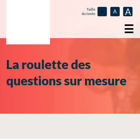
A
Taille
A
A
du texte
☰
La roulette des
questions sur mesure