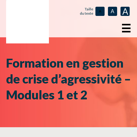
A
Taille
A
A
du texte
☰
Formation en gestion
de crise d’agressivité –
Modules 1 et 2