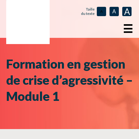
A
Taille
A
A
du texte
☰
Formation en gestion
de crise d’agressivité –
Module 1