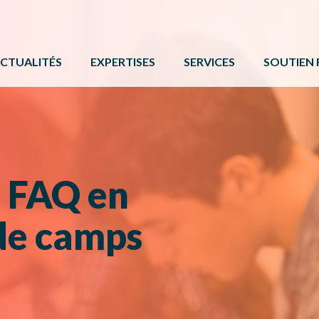
CTUALITÉS
EXPERTISES
SERVICES
SOUTIEN 
ACTIVITÉ PHYSIQUE
FORMATIONS ET ÉVÉNE
PROGRAMM
BÉNÉVOLAT
SERVICE DE COMMUNIC
AUTRES 
CAMPS DE JOUR
CARTE DE SERVICES
PROTOCOL
– FAQ en
LOISIR CULTUREL
BOÎTE À OUTILS
LOISIR MUNICIPAL
de camps
PARCS ET ESPACES RÉCRÉATIFS
PERSONNES HANDICAPÉES
PLEIN AIR