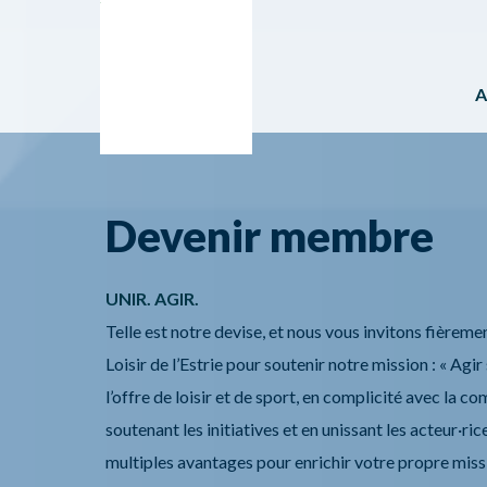
A
Devenir membre
UNIR. AGIR.
Telle est notre devise, et nous vous invitons fièreme
Loisir de l’Estrie pour soutenir notre mission : « Ag
l’offre de loisir et de sport, en complicité avec la 
soutenant les initiatives et en unissant les
acteur·ric
multiples avantages pour enrichir votre propre miss