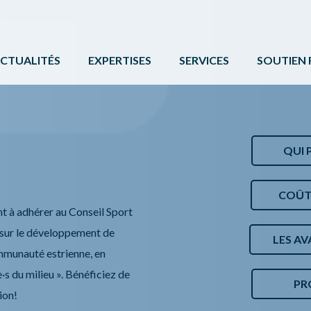
CTUALITÉS
EXPERTISES
SERVICES
SOUTIEN 
ACTIVITÉ PHYSIQUE
FORMATIONS ET ÉVÉNE
PROGRAMM
BÉNÉVOLAT
SERVICE DE COMMUNIC
AUTRES 
CAMPS DE JOUR
CARTE DE SERVICES
PROTOCOL
QUI P
LOISIR CULTUREL
BOÎTE À OUTILS
COÛTS 
LOISIR MUNICIPAL
nt à adhérer au Conseil Sport
ir sur le développement de
PARCS ET ESPACES RÉCRÉATIFS
LES AV
communauté estrienne, en
PERSONNES HANDICAPÉES
e
·
s
du milieu ». Bénéficiez de
PROC
PLEIN AIR
ion!