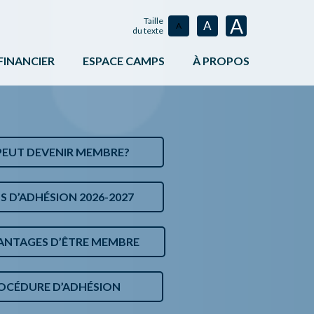
A
Taille
A
A
du texte
FINANCIER
ESPACE CAMPS
À PROPOS
MENTS
ES DU CONSEIL SPORT LOISIR DE L’ESTRIE
ANIMATIONS ET ACTIVITÉS
ÉQUIPE
ATIONS
PROGRAMMES FINANCIERS
OUTILS
CONSEIL D’ADMINIST
E DE VISIBILITÉ
ABONNEMENT À L’INFOLETTRE
DEVENIR MEMBRE
EUT DEVENIR MEMBRE?
DEVENIR ADMINISTRA
D’ADHÉSION 2026-2027
ASSEMBLÉE GÉNÉRAL
POLITIQUES ET DOCU
ANTAGES D’ÊTRE MEMBRE
INFOLETTRE
ÉDURE D’ADHÉSION
PLAN DE COMMANDITE