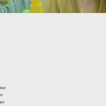
NOS PARTENAIRES
leur
ec
mps