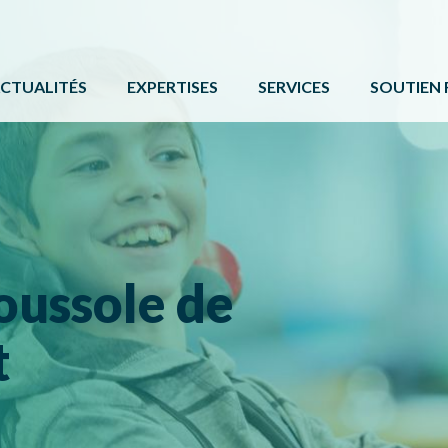
CTUALITÉS
EXPERTISES
SERVICES
SOUTIEN 
ACTIVITÉ PHYSIQUE
FORMATIONS ET ÉVÉNE
PROGRAMM
BÉNÉVOLAT
SERVICE DE COMMUNIC
AUTRES 
CAMPS DE JOUR
CARTE DE SERVICES
PROTOCOL
LOISIR CULTUREL
BOÎTE À OUTILS
ussole de
LOISIR MUNICIPAL
PARCS ET ESPACES RÉCRÉATIFS
t
PERSONNES HANDICAPÉES
PLEIN AIR