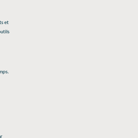
ts et
utils
amps.
ar