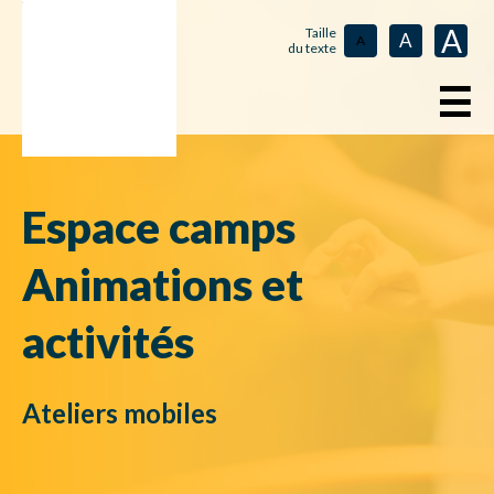
A
Taille
A
A
du texte
☰
Espace camps
Animations et
activités
Ateliers mobiles