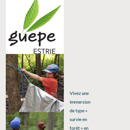
Vivez une
immersion
de type «
survie en
forêt » en