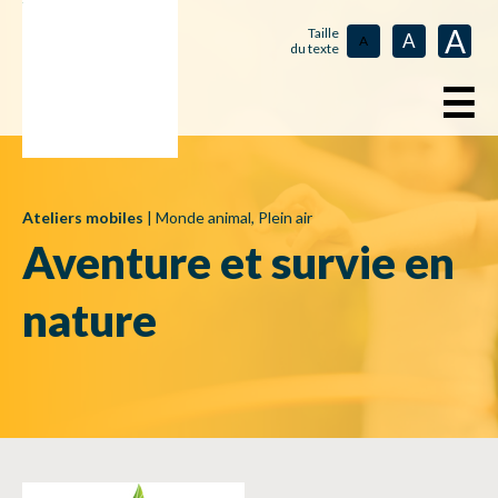
A
Taille
A
A
du texte
☰
Ateliers mobiles
|
Monde animal
,
Plein air
Aventure et survie en
nature