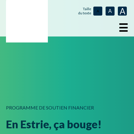
A
Taille
A
A
du texte
☰
PROGRAMME DE SOUTIEN FINANCIER
En Estrie, ça bouge!