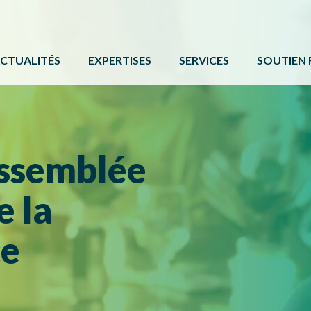
CTUALITÉS
EXPERTISES
SERVICES
SOUTIEN 
ACTIVITÉ PHYSIQUE
FORMATIONS ET ÉVÉNE
PROGRAMM
BÉNÉVOLAT
SERVICE DE COMMUNIC
AUTRES 
CAMPS DE JOUR
CARTE DE SERVICES
PROTOCOL
assemblée
LOISIR CULTUREL
BOÎTE À OUTILS
e la
LOISIR MUNICIPAL
PARCS ET ESPACES RÉCRÉATIFS
ce
PERSONNES HANDICAPÉES
PLEIN AIR