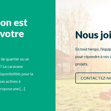
ion est
 votre
Nous jo
En tout temps, l’équip
pour répondre à vos q
 de quartier ou un
projets.
? La caravane
disponibilités pour la
CONTACTEZ-N
as actives à
 propose une […]