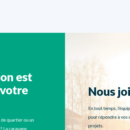
ion est
 votre
Nous jo
En tout temps, l’équip
pour répondre à vos q
 de quartier ou un
projets.
? La caravane