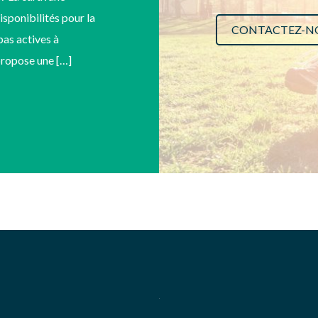
disponibilités pour la
CONTACTEZ-N
as actives à
 propose une […]