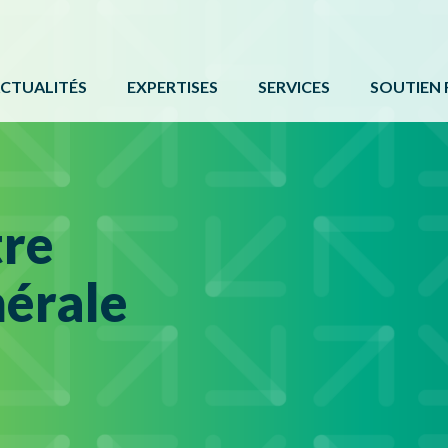
CTUALITÉS
EXPERTISES
SERVICES
SOUTIEN 
ACTIVITÉ PHYSIQUE
FORMATIONS ET ÉVÉNE
PROGRAMM
BÉNÉVOLAT
SERVICE DE COMMUNIC
AUTRES 
CAMPS DE JOUR
CARTE DE SERVICES
PROTOCOL
tre
LOISIR CULTUREL
BOÎTE À OUTILS
érale
LOISIR MUNICIPAL
PARCS ET ESPACES RÉCRÉATIFS
PERSONNES HANDICAPÉES
PLEIN AIR