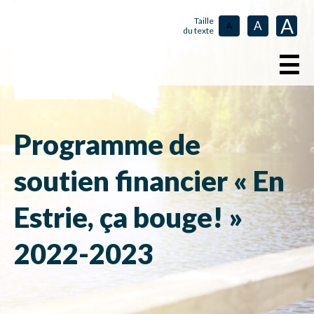
A
Taille
A
A
du texte
☰
Programme de
soutien financier « En
Estrie, ça bouge! »
2022-2023