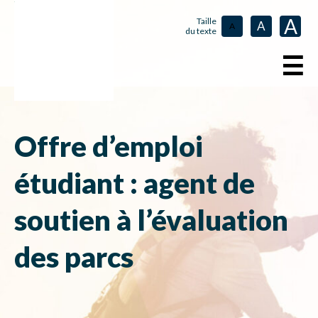
A
Taille
A
A
du texte
☰
Offre d’emploi
étudiant : agent de
soutien à l’évaluation
des parcs