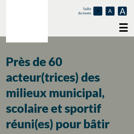
A
Taille
A
A
du texte
☰
Près de 60
acteur(trices) des
milieux municipal,
scolaire et sportif
réuni(es) pour bâtir