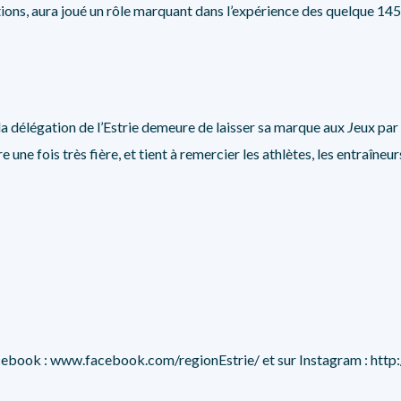
ions, aura joué un rôle marquant dans l’expérience des quelque 145 
 la délégation de l’Estrie demeure de laisser sa marque aux
J
eux par 
 une fois très fière, et tient à remercier les athlètes, les entraîne
acebook :
www.facebook.com/regionEstrie/
et sur Instagram :
http