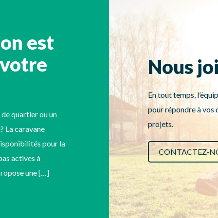
ion est
 votre
Nous jo
En tout temps, l’équip
pour répondre à vos q
 de quartier ou un
projets.
? La caravane
disponibilités pour la
CONTACTEZ-N
as actives à
 propose une […]