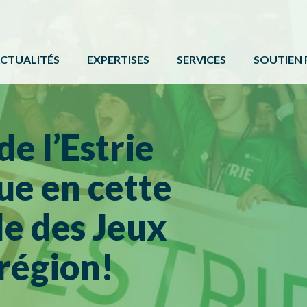
CTUALITÉS
EXPERTISES
SERVICES
SOUTIEN 
ACTIVITÉ PHYSIQUE
FORMATIONS ET ÉVÉNE
PROGRAMM
BÉNÉVOLAT
SERVICE DE COMMUNIC
AUTRES 
de l’Estrie
CAMPS DE JOUR
CARTE DE SERVICES
PROTOCOL
ue en cette
LOISIR CULTUREL
BOÎTE À OUTILS
LOISIR MUNICIPAL
le des Jeux
PARCS ET ESPACES RÉCRÉATIFS
région!
PERSONNES HANDICAPÉES
PLEIN AIR