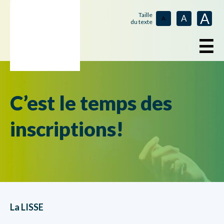
A
Taille
A
A
du texte
☰
C’est le temps des
inscriptions!
La LISSE