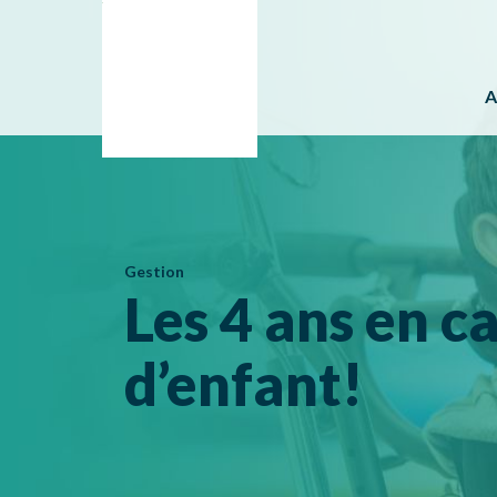
A
Gestion
Les 4 ans en c
d’enfant!