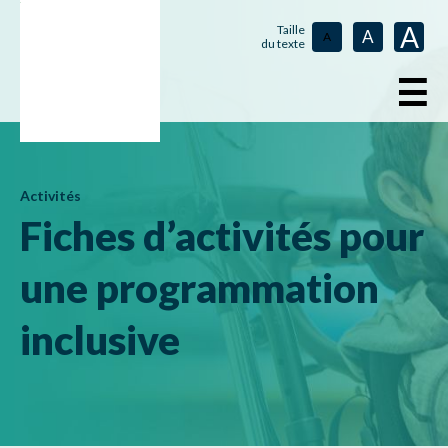
A
Taille
A
A
du texte
☰
Activités
Fiches d’activités pour
une programmation
inclusive