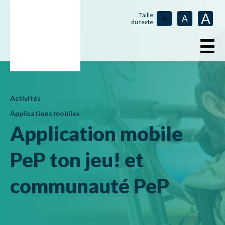
A
Taille
A
A
du texte
☰
Activités
Applications mobiles
Application mobile
PeP ton jeu! et
communauté PeP