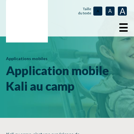
A
Taille
A
A
du texte
☰
Applications mobiles
Application mobile
Kali au camp