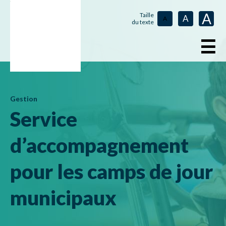
A
Taille
A
A
du texte
☰
Gestion
Service
d’accompagnement
pour les camps de jour
municipaux