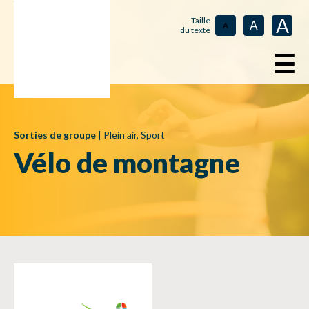
A
Taille
A
A
du texte
☰
Sorties de groupe
|
Plein air
,
Sport
Vélo de montagne