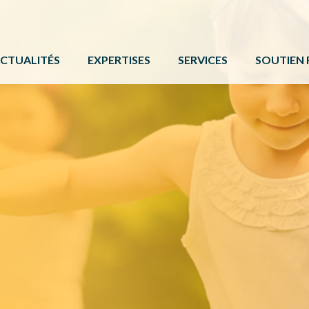
CTUALITÉS
EXPERTISES
SERVICES
SOUTIEN 
ACTIVITÉ PHYSIQUE
FORMATIONS ET ÉVÉNE
PROGRAMM
BÉNÉVOLAT
SERVICE DE COMMUNIC
AUTRES 
CAMPS DE JOUR
CARTE DE SERVICES
PROTOCOL
LOISIR CULTUREL
BOÎTE À OUTILS
LOISIR MUNICIPAL
PARCS ET ESPACES RÉCRÉATIFS
PERSONNES HANDICAPÉES
PLEIN AIR