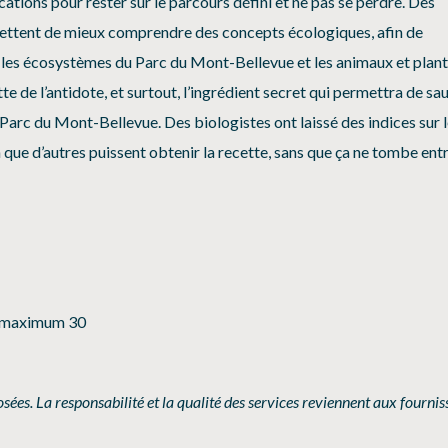
ications pour rester sur le parcours défini et ne pas se perdre. Des
ettent de mieux comprendre des concepts écologiques, afin de
r les écosystèmes du Parc du Mont-Bellevue et les animaux et plan
tte de l’antidote, et surtout, l’ingrédient secret qui permettra de sa
 Parc du Mont-Bellevue. Des biologistes ont laissé des indices sur 
n que d’autres puissent obtenir la recette, sans que ça ne tombe entr
 maximum 30
sées. La responsabilité et la qualité des services reviennent aux fournis