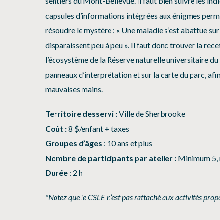
sentiers du Mont-Bellevue. Il faut bien suivre les ind
capsules d’informations intégrées aux énigmes perm
résoudre le mystère : « Une maladie s’est abattue su
disparaissent peu à peu ». Il faut donc trouver la rece
l’écosystème de la Réserve naturelle universitaire du
panneaux d’interprétation et sur la carte du parc, afi
mauvaises mains.
Territoire desservi :
Ville de Sherbrooke
Coût :
8 $/enfant + taxes
Groupes d’âges
: 10 ans et plus
Nombre de participants par atelier :
Minimum 5,
Durée
: 2 h
*Notez que le CSLE n’est pas rattaché aux activités propo