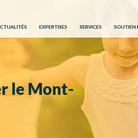
CTUALITÉS
EXPERTISES
SERVICES
SOUTIEN 
ACTIVITÉ PHYSIQUE
FORMATIONS ET ÉVÉNE
PROGRAMM
BÉNÉVOLAT
SERVICE DE COMMUNIC
AUTRES 
CAMPS DE JOUR
CARTE DE SERVICES
PROTOCOL
LOISIR CULTUREL
BOÎTE À OUTILS
r le Mont-
LOISIR MUNICIPAL
PARCS ET ESPACES RÉCRÉATIFS
PERSONNES HANDICAPÉES
PLEIN AIR