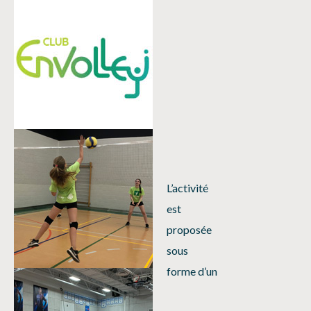
L’activité
est
proposée
sous
forme d’un