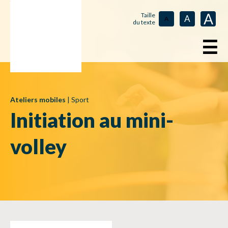
A
Taille
A
A
du texte
☰
Ateliers mobiles
|
Sport
Initiation au mini-
volley