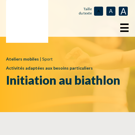
A
Taille
A
A
du texte
☰
Ateliers mobiles
|
Sport
Activités adaptées aux besoins particuliers
Initiation au biathlon