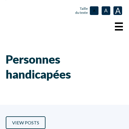
A
Taille
A
A
du texte
☰
Personnes
handicapées
VIEW POSTS