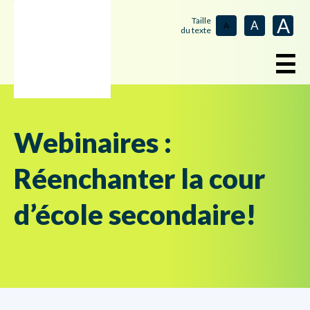
A
Taille
A
A
du texte
☰
Webinaires :
Réenchanter la cour
d’école secondaire!