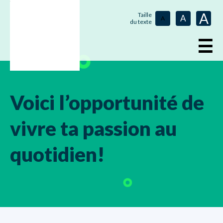
A
Taille
A
A
du texte
☰
Voici l’opportunité de
vivre ta passion au
quotidien!