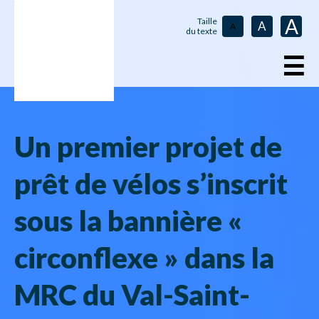
A
Taille
A
A
du texte
☰
Un premier projet de
prêt de vélos s’inscrit
sous la bannière «
circonflexe » dans la
MRC du Val-Saint-