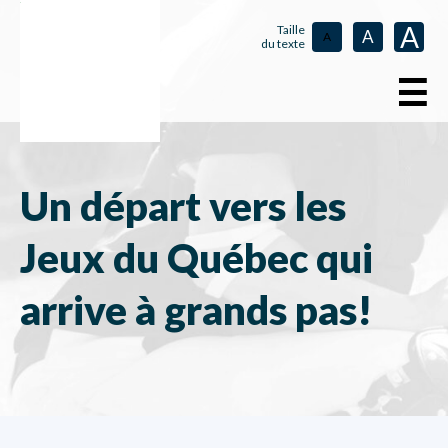
A
Taille
A
A
du texte
☰
Un départ vers les
Jeux du Québec qui
arrive à grands pas!