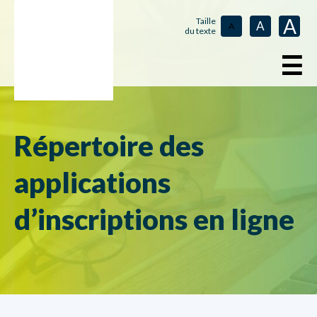
A
Taille
A
A
du texte
☰
Répertoire des
applications
d’inscriptions en ligne