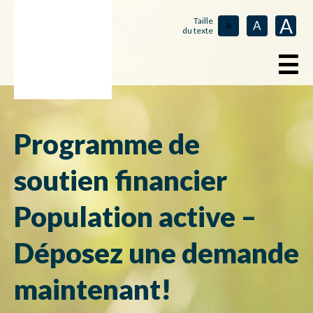
A
Taille
A
A
du texte
☰
Programme de
soutien financier
Population active –
Déposez une demande
maintenant!