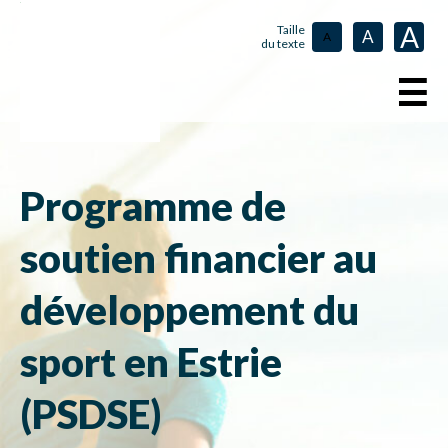
A
Taille
A
A
du texte
☰
Programme de
soutien financier au
développement du
sport en Estrie
(PSDSE)